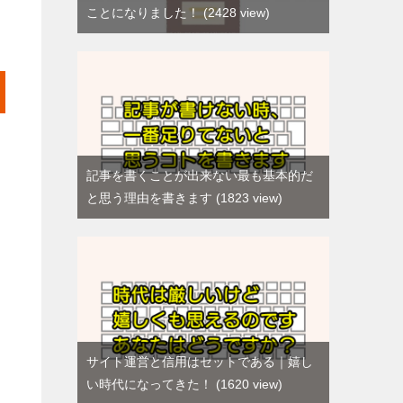
ことになりました！
2428 view
記事を書くことが出来ない最も基本的だ
と思う理由を書きます
1823 view
サイト運営と信用はセットである｜嬉し
い時代になってきた！
1620 view