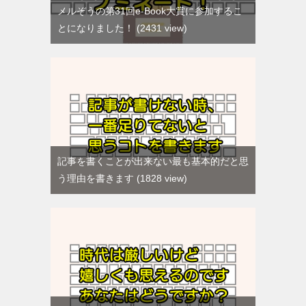
メルぞうの第31回e-Book大賞に参加するこ
とになりました！
2431 view
記事を書くことが出来ない最も基本的だと思
う理由を書きます
1828 view