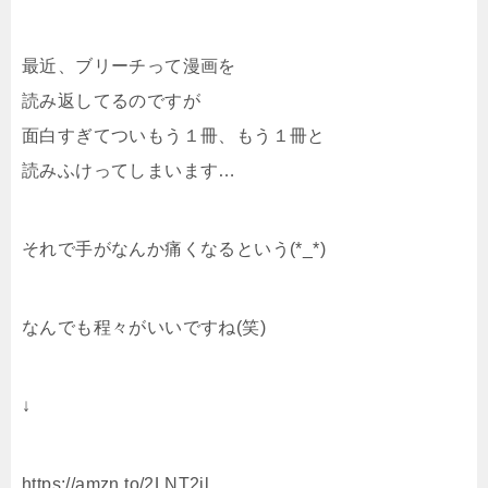
最近、ブリーチって漫画を
読み返してるのですが
面白すぎてついもう１冊、もう１冊と
読みふけってしまいます…
それで手がなんか痛くなるという(*_*)
なんでも程々がいいですね(笑)
↓
https://amzn.to/2LNT2jl